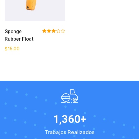
Add To Cart
Sponge
Rated
Rubber Float
3.00
out of 5
$
15.00
1,360
+
Trabajos Realizados