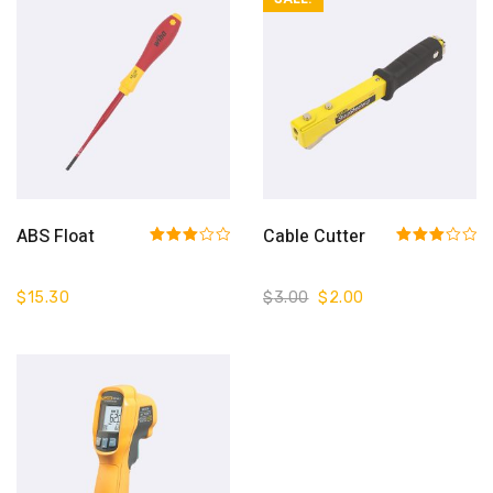
Add To Cart
Add To Cart
ABS Float
Cable Cutter
Rated
Rated
3.00
3.00
out of 5
out of 5
$
15.30
$
3.00
$
2.00