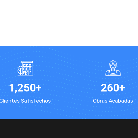
1,250
+
260
+
Clientes Satisfechos
Obras Acabadas