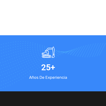
25
+
Años De Experiencia